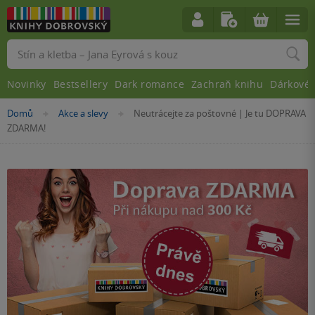
Vyhledávání
Novinky
Bestsellery
Dark romance
Zachraň knihu
Dárkové 
Nacházíte
Domů
Akce a slevy
Neutrácejte za poštovné | Je tu DOPRAVA
»
»
se
ZDARMA!
zde: