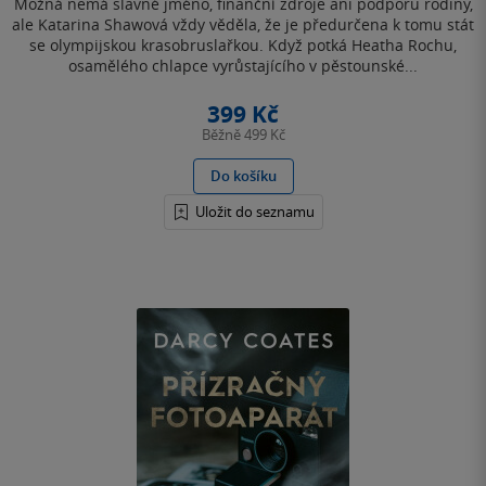
Možná nemá slavné jméno, finanční zdroje ani podporu rodiny,
5
hvězdiček
ale Katarina Shawová vždy věděla, že je předurčena k tomu stát
se olympijskou krasobruslařkou. Když potká Heatha Rochu,
osamělého chlapce vyrůstajícího v pěstounské...
399 Kč
Běžně
499 Kč
Do košíku
Uložit do seznamu