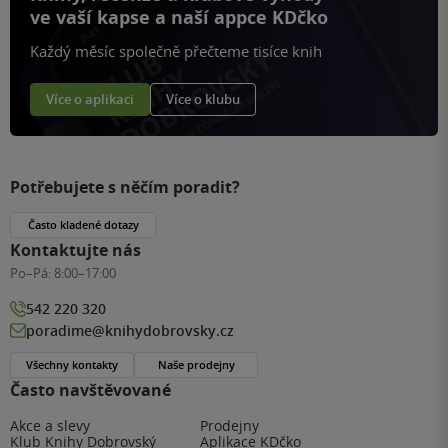
ve vaší kapse a naší appce KDčko
Každý měsíc společně přečteme tisíce knih
Více o aplikaci
Více o klubu
Potřebujete s něčím poradit?
Často kladené dotazy
Kontaktujte nás
Po–Pá:
8:00–17:00
542 220 320
poradime@knihydobrovsky.cz
Všechny kontakty
Naše prodejny
Často navštěvované
Akce a slevy
Prodejny
Klub Knihy Dobrovský
Aplikace KDčko