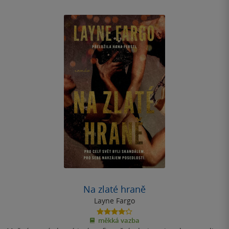
Na zlaté hraně
Layne Fargo
4.2
měkká vazba
z