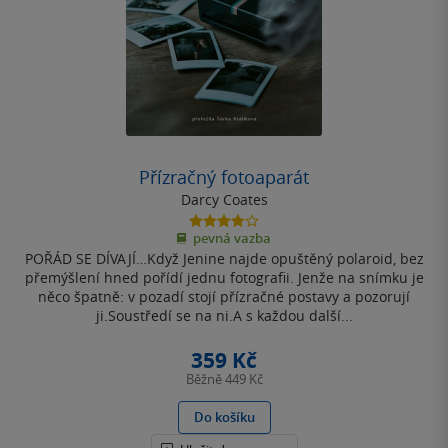
Přízračný fotoaparát
Darcy Coates
3.8
pevná vazba
z
POŘÁD SE DÍVAJÍ…Když Jenine najde opuštěný polaroid, bez
5
hvězdiček
přemýšlení hned pořídí jednu fotografii. Jenže na snímku je
něco špatně: v pozadí stojí přízračné postavy a pozorují
ji.Soustředí se na ni.A s každou další...
359 Kč
Běžně
449 Kč
Do košíku