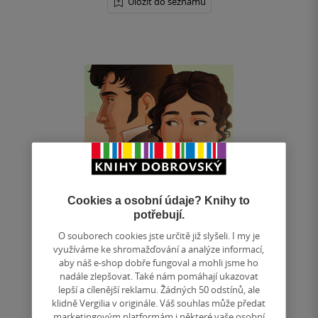
Uložit do seznamu
Cookies a osobní údaje? Knihy to
potřebují.
O souborech cookies jste určitě již slyšeli. I my je
využíváme ke shromažďování a analýze informací,
aby náš e-shop dobře fungoval a mohli jsme ho
nadále zlepšovat. Také nám pomáhají ukazovat
lepší a cílenější reklamu. Žádných 50 odstínů, ale
Pýcha a předsudek - grafický román
klidně Vergilia v originále. Váš souhlas může předat
marketingovým platformám i některé vaše osobní