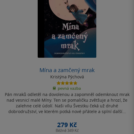
Mína a zamčený mrak
Kristýna Pýchová
4.8
pevná vazba
z
Pán mraků odletěl na dovolenou a zapomněl odemknout mrak
5
hvězdiček
nad vesnicí malé Míny. Ten se pomaličku zvětšuje a hrozí, že
zalehne celé údolí. Naši vílu Švestku čeká už druhé
dobrodružství, ve kterém potká nové přátele a splní další...
279 Kč
Běžně
349 Kč