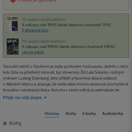
Při zaslání zboží balíčkem
K nákupu nad 99 Kč
dárek zdarma
v hodnotě 19 Kč
E-shopové listy
Při zaslání zboží balíčkem
K nákupu nad 999 Kč
dárek zdarma
v hodnotě 299 Kč
Let na měsíc
Tetování vězňů v Osvětimi se stala symbolem holocaustu. Jedním z těch,
kdo čísla na předloktí tetovali, byl slovenský Žid Lale Sokolov, rodným
jménem Ludwig Eisenberg. Jeho příběh připomíná děsivé události
v dějinách lidstva a ukazuje, že vedle sebe mohou existovat promyšlená
brutalita i nesobecká láska. Autorka s citem odkrývá sedmdesát let…
Přejít na celý popis
Všechny
Knihy
E-knihy
Audioknihy
Knihy