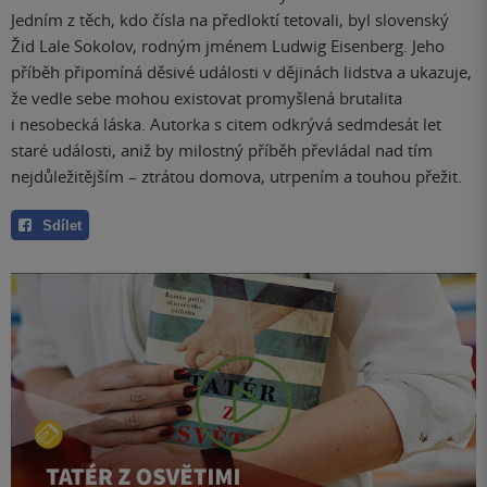
Jedním z těch, kdo čísla na předloktí tetovali, byl slovenský
Žid Lale Sokolov, rodným jménem Ludwig Eisenberg. Jeho
příběh připomíná děsivé události v dějinách lidstva a ukazuje,
že vedle sebe mohou existovat promyšlená brutalita
i nesobecká láska. Autorka s citem odkrývá sedmdesát let
staré události, aniž by milostný příběh převládal nad tím
nejdůležitějším – ztrátou domova, utrpením a touhou přežit.
Sdílet
Play
Video