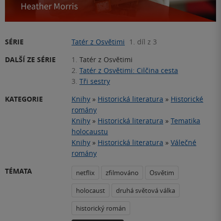
SÉRIE
Tatér z Osvětimi
1. díl z 3
DALŠÍ ZE SÉRIE
1.
Tatér z Osvětimi
2.
Tatér z Osvětimi: Cilčina cesta
3.
Tři sestry
KATEGORIE
Knihy
»
Historická literatura
»
Historické
romány
Knihy
»
Historická literatura
»
Tematika
holocaustu
Knihy
»
Historická literatura
»
Válečné
romány
TÉMATA
netflix
zfilmováno
Osvětim
holocaust
druhá světová válka
historický román