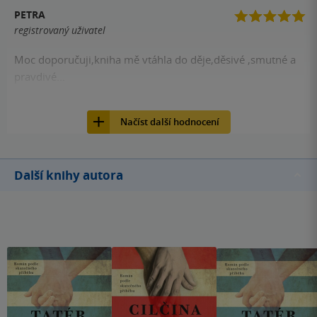
PETRA
registrovaný uživatel
Moc doporučuji,kniha mě vtáhla do děje,děsivé ,smutné a
pravdivé...
96
Kniha, CPress, 2018, 9788026420170
Načíst další hodnocení
Další knihy autora