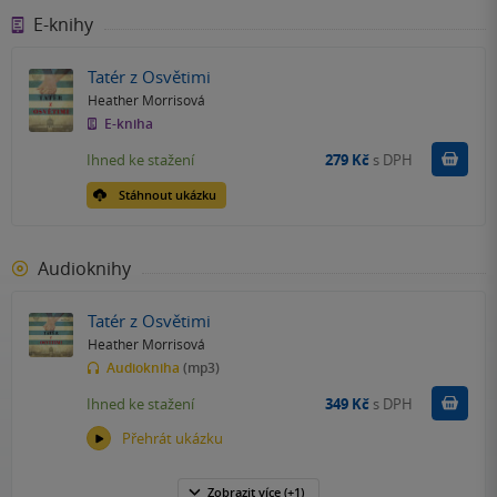
E-knihy
Tatér z Osvětimi
Heather Morrisová
E-kniha
Koupit
Ihned ke stažení
279 Kč
s DPH
Stáhnout ukázku
Audioknihy
Tatér z Osvětimi
Heather Morrisová
Audiokniha
(mp3)
Koupit
Ihned ke stažení
349 Kč
s DPH
Přehrát ukázku
Zobrazit
více
(+1)