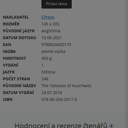
Přidat téma
NAKLADATEL
CPress
ROZMĚR
145 x 205
PŮVODNÍ JAZYK
angličtina
DATUM DOTISKU
10.06.2021
EAN
9788026420170
VAZBA
pevná vazba
HMOTNOST
450 g
VYDÁNÍ
1
JAZYK
čeština
POČET STRAN
248
PŮVODNÍ NÁZEV
The Tattooist of Auschwitz
DATUM VYDÁNÍ
24.07.2018
ISBN
978-80-264-2017-0
Hodnocení a recenze čtenářů