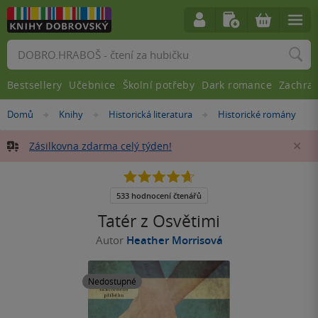
Vyhledávání
Bestsellery
Učebnice
Školní potřeby
Dark romance
Zachra
Nacházíte
Domů
Knihy
Historická literatura
Historické romány
»
»
»
se
zde:
Zásilkovna zdarma celý týden!
Za
4.7
z
5
533 hodnocení čtenářů
hvězdiček
Tatér z Osvětimi
Autor
Heather Morrisová
Nedostupné