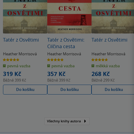
Tatér z Osvětimi
Tatér z Osvětimi:
Tatér z Osvětimi
Cilčina cesta
Heather Morrisová
Heather Morrisová
Heather Morrisová
4.7
4.8
4.7
z
z
z
pevná vazba
pevná vazba
měkká vazba
5
5
5
hvězdiček
hvězdiček
hvězdiček
319 Kč
357 Kč
268 Kč
Běžně
399 Kč
Běžně
399 Kč
Běžně
299 Kč
Do košíku
Do košíku
Do košíku
Všechny knihy autora