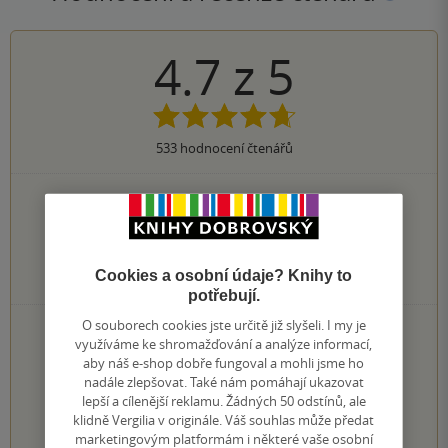
4.7
z
5
533
hodnocení čtenářů
417×
5 hvězdiček
78×
4 hvězdičky
29×
3 hvězdičky
8×
2 hvězdičky
Cookies a osobní údaje? Knihy to
1×
1 hvezdička
potřebují.
O souborech cookies jste určitě již slyšeli. I my je
PŘIDEJTE SVÉ HODNOCENÍ KNIHY
využíváme ke shromažďování a analýze informací,
Hodnocení našich knihkupců: 0.0 z 5
aby náš e-shop dobře fungoval a mohli jsme ho
nadále zlepšovat. Také nám pomáhají ukazovat
lepší a cílenější reklamu. Žádných 50 odstínů, ale
1
2
3
4
5
klidně Vergilia v originále. Váš souhlas může předat
marketingovým platformám i některé vaše osobní