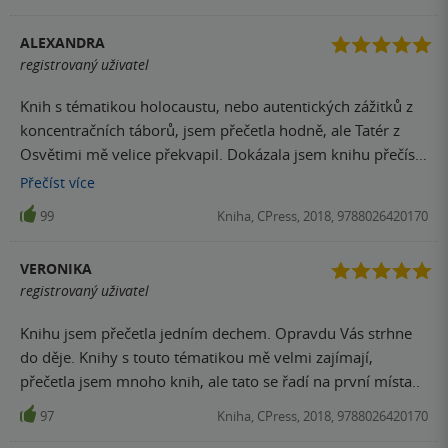
ALEXANDRA
registrovaný uživatel
Knih s tématikou holocaustu, nebo autentických zážitků z
koncentračních táborů, jsem přečetla hodně, ale Tatér z
Osvětimi mě velice překvapil. Dokázala jsem knihu přečíst
za jeden den, nemohla jsem se od ní odtrhnout. Autorka
Přečíst
více
vycházela z výpovědi Laleho, který se snažil nic
99
Kniha, CPress, 2018, 9788026420170
nedobarvovat a je to znát. Opravdu skvělá kniha s
opravdovým prožitkem.
VERONIKA
registrovaný uživatel
Knihu jsem přečetla jedním dechem. Opravdu Vás strhne
do děje. Knihy s touto tématikou mě velmi zajímají,
přečetla jsem mnoho knih, ale tato se řadí na první místa..
97
Kniha, CPress, 2018, 9788026420170