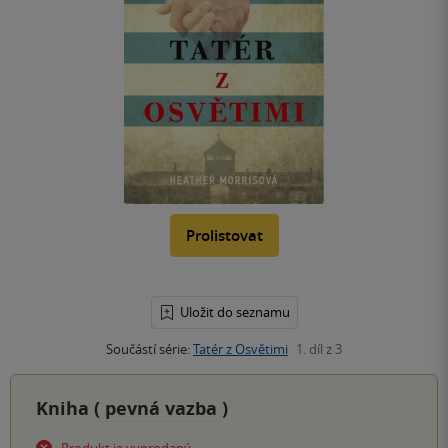
Prolistovat
Uložit do seznamu
Součástí série:
Tatér z Osvětimi
1. díl z 3
Kniha (
pevná vazba
)
Produkt je vyprodaný.