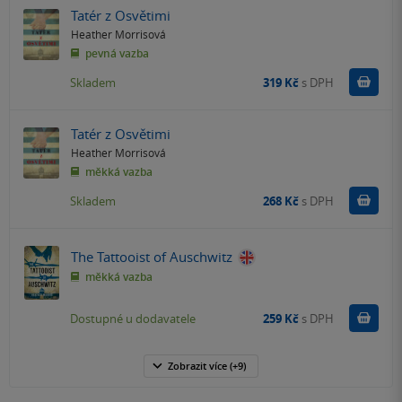
Tatér z Osvětimi
Heather Morrisová
pevná vazba
Do k
Skladem
319 Kč
s DPH
Tatér z Osvětimi
Heather Morrisová
měkká vazba
Do k
Skladem
268 Kč
s DPH
The Tattooist of Auschwitz
měkká vazba
Do k
Dostupné u dodavatele
259 Kč
s DPH
Zobrazit
více
(+9)