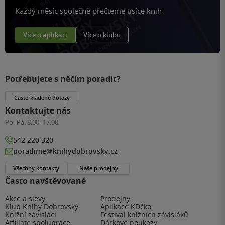
Každý měsíc společně přečteme tisíce knih
Více o aplikaci
Více o klubu
Potřebujete s něčím poradit?
Často kladené dotazy
Kontaktujte nás
Po–Pá:
8:00–17:00
542 220 320
poradime@knihydobrovsky.cz
Všechny kontakty
Naše prodejny
Často navštěvované
Akce a slevy
Prodejny
Klub Knihy Dobrovský
Aplikace KDčko
Knižní závisláci
Festival knižních závisláků
Affiliate spolupráce
Dárkové poukazy