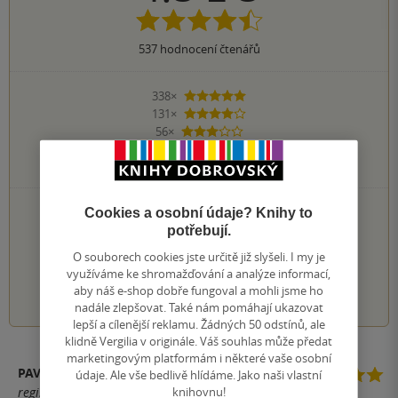
537
hodnocení čtenářů
338×
5 hvězdiček
131×
4 hvězdičky
56×
3 hvězdičky
11×
2 hvězdičky
1×
1 hvezdička
PŘIDEJTE SVÉ HODNOCENÍ KNIHY
Cookies a osobní údaje? Knihy to
potřebují.
Hodnocení našich knihkupců: 0.0 z 5
O souborech cookies jste určitě již slyšeli. I my je
využíváme ke shromažďování a analýze informací,
1
2
3
4
5
aby náš e-shop dobře fungoval a mohli jsme ho
nadále zlepšovat. Také nám pomáhají ukazovat
lepší a cílenější reklamu. Žádných 50 odstínů, ale
klidně Vergilia v originále. Váš souhlas může předat
marketingovým platformám i některé vaše osobní
PAVLÍNA
údaje. Ale vše bedlivě hlídáme. Jako naši vlastní
knihovnu!
registrovaný uživatel