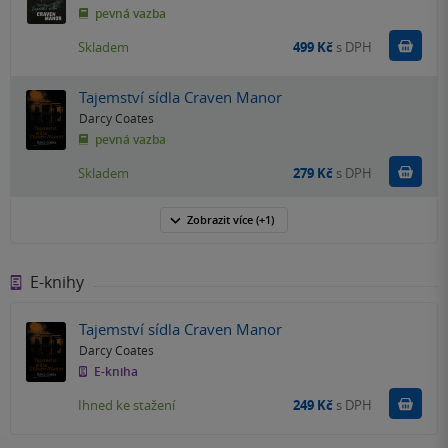
pevná vazba
Do k
Skladem
499 Kč
s DPH
Tajemství sídla Craven Manor
Darcy Coates
pevná vazba
Do k
Skladem
279 Kč
s DPH
Zobrazit
více
(+1)
E-knihy
Tajemství sídla Craven Manor
Darcy Coates
E-kniha
Koupit
Ihned ke stažení
249 Kč
s DPH