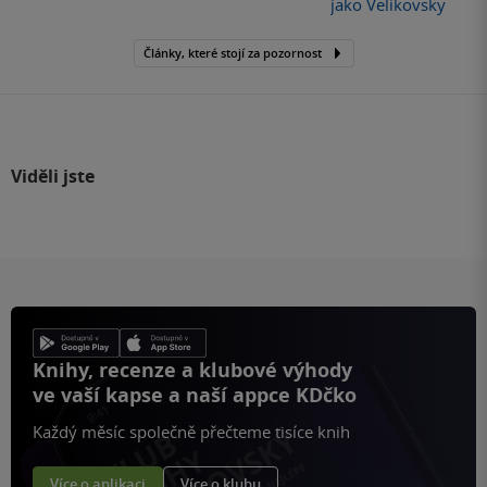
jako Velikovsky
Články, které stojí za pozornost
Viděli jste
Knihy, recenze a klubové výhody
ve vaší kapse a naší appce KDčko
Každý měsíc společně přečteme tisíce knih
Více o aplikaci
Více o klubu