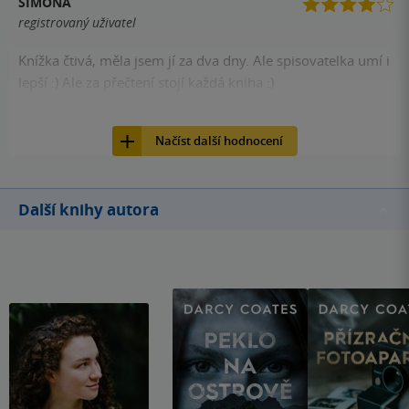
SIMONA
:-)
registrovaný uživatel
Knížka čtivá, měla jsem jí za dva dny. Ale spisovatelka umí i
lepší :) Ale za přečtení stojí každá kniha :)
37
Kniha, Fobos, 2019, 9788075856906
Načíst další hodnocení
Další knihy autora