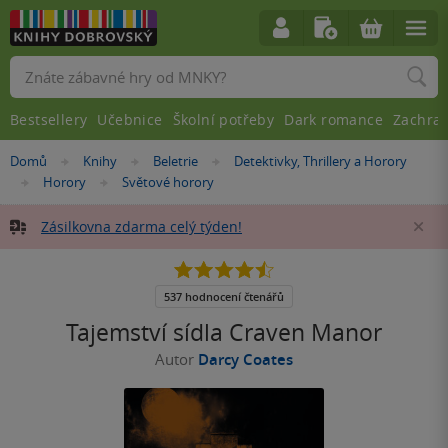
Vyhledávání
Bestsellery
Učebnice
Školní potřeby
Dark romance
Zachra
Nacházíte
Domů
Knihy
Beletrie
Detektivky, Thrillery a Horory
»
»
»
se
Horory
Světové horory
»
»
zde:
Zásilkovna zdarma celý týden!
Za
4.5
z
5
537 hodnocení čtenářů
hvězdiček
Tajemství sídla Craven Manor
Autor
Darcy Coates