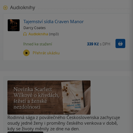
Audioknihy
Tajemství sídla Craven Manor
Darcy Coates
Audiokniha
(mp3)
Koupit
Ihned ke stažení
339 Kč
s DPH
Přehrát ukázku
Rodinná sága z poválečného Československa zachycuje
osudy jedné ženy i proměny českého venkova v době,
kdy se životy měnily ze dne na den.