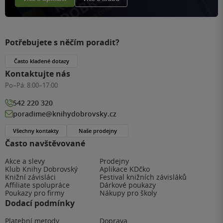
Potřebujete s něčím poradit?
Často kladené dotazy
Kontaktujte nás
Po–Pá:
8:00–17:00
542 220 320
poradime@knihydobrovsky.cz
Všechny kontakty
Naše prodejny
Často navštěvované
Akce a slevy
Prodejny
Klub Knihy Dobrovský
Aplikace KDčko
Knižní závisláci
Festival knižních závisláků
Affiliate spolupráce
Dárkové poukazy
Poukazy pro firmy
Nákupy pro školy
Dodací podmínky
Platební metody
Doprava