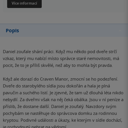
Více informací
Popis
Daniel zoufale shání práci. Když mu někdo pod dveře strčí
vzkaz, který mu nabízí místo správce staré nemovitosti, má
pocit, že to je příliš skvělé, než aby to mohla být pravda.
Když ale dorazí do Craven Manor, zmocní se ho podezření.
Dveře do starobylého sídla jsou dokořán a hala je plná
pavučin a suchého listí. Je zjevné, že tam už dlouhá léta nikdo
nebydlí. Za dveřmi však na něj čeká obálka. Jsou v ní peníze a
příslib, že dostane další. Daniel je zoufalý. Navzdory svým
pochybám se nastěhuje do správcova domku za rodinnou
kryptou. Podivné události a úkazy, ke kterým v sídle dochází,
je rozhodnutý nebrat na vědomí.