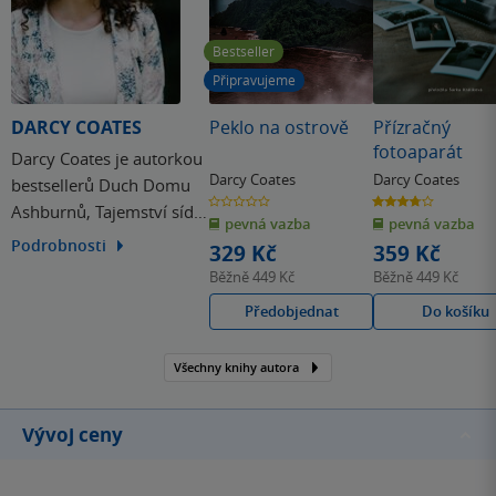
Bestseller
Připravujeme
DARCY COATES
Peklo na ostrově
Přízračný
fotoaparát
Darcy Coates je autorkou
Darcy Coates
Darcy Coates
bestsellerů Duch Domu
0.0
3.8
Ashburnů, Tajemství sídla
z
z
pevná vazba
pevná vazba
5
5
hvězdiček
hvězdiček
Craven Manor a více než
Podrobnosti
329 Kč
359 Kč
tuctu dalších hororových
Běžně
449 Kč
Běžně
449 Kč
titulů.
Předobjednat
Do košíku
Všechny knihy autora
Vývoj ceny