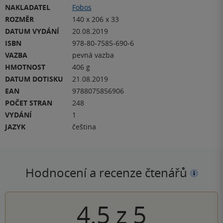
NAKLADATEL
Fobos
ROZMĚR
140 x 206 x 33
DATUM VYDÁNÍ
20.08.2019
ISBN
978-80-7585-690-6
VAZBA
pevná vazba
HMOTNOST
406 g
DATUM DOTISKU
21.08.2019
EAN
9788075856906
POČET STRAN
248
VYDÁNÍ
1
JAZYK
čeština
Hodnocení a recenze čtenářů
4.5
z
5