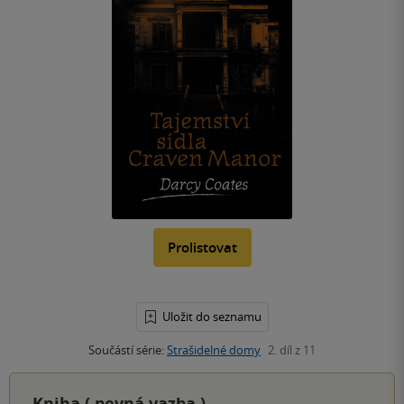
Prolistovat
Uložit do seznamu
Součástí série:
Strašidelné domy
2. díl z 11
Kniha (
pevná vazba
)