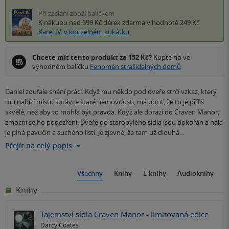
Při zaslání zboží balíčkem
K nákupu nad 699 Kč
dárek zdarma
v hodnotě 249 Kč
Karel IV. v kouzelném kukátku
Chcete mít tento produkt za 152 Kč?
Kupte ho ve
výhodném balíčku
Fenomén strašidelných domů
Daniel zoufale shání práci. Když mu někdo pod dveře strčí vzkaz, který
mu nabízí místo správce staré nemovitosti, má pocit, že to je příliš
skvělé, než aby to mohla být pravda. Když ale dorazí do Craven Manor,
zmocní se ho podezření. Dveře do starobylého sídla jsou dokořán a hala
je plná pavučin a suchého listí. Je zjevné, že tam už dlouhá…
Přejít na celý popis
Všechny
Knihy
E-knihy
Audioknihy
Knihy
Tajemství sídla Craven Manor - limitovaná edice
Darcy Coates