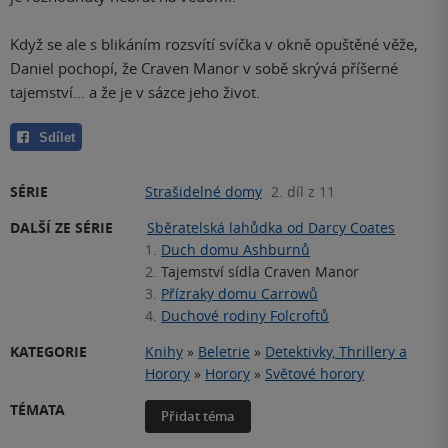
Když se ale s blikáním rozsvítí svíčka v okně opuštěné věže,
Daniel pochopí, že Craven Manor v sobě skrývá příšerné
tajemství… a že je v sázce jeho život.
Sdílet
SÉRIE
Strašidelné domy
2. díl z 11
DALŠÍ ZE SÉRIE
Sběratelská lahůdka od Darcy Coates
1.
Duch domu Ashburnů
2.
Tajemství sídla Craven Manor
3.
Přízraky domu Carrowů
4.
Duchové rodiny Folcroftů
KATEGORIE
Knihy
»
Beletrie
»
Detektivky, Thrillery a
Horory
»
Horory
»
Světové horory
TÉMATA
Přidat téma