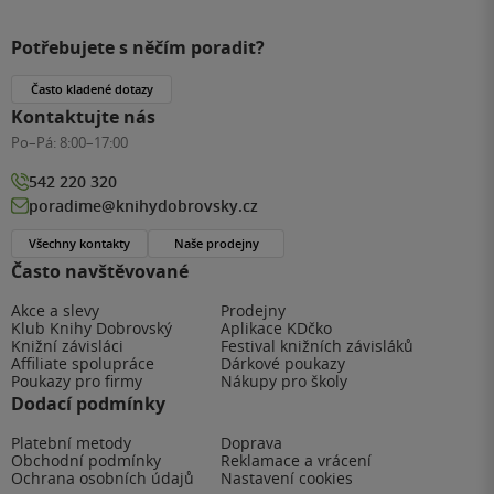
Potřebujete s něčím poradit?
Často kladené dotazy
Kontaktujte nás
Po–Pá:
8:00–17:00
542 220 320
poradime@knihydobrovsky.cz
Všechny kontakty
Naše prodejny
Často navštěvované
Akce a slevy
Prodejny
Klub Knihy Dobrovský
Aplikace KDčko
Knižní závisláci
Festival knižních závisláků
Affiliate spolupráce
Dárkové poukazy
Poukazy pro firmy
Nákupy pro školy
Dodací podmínky
Platební metody
Doprava
Obchodní podmínky
Reklamace a vrácení
Ochrana osobních údajů
Nastavení cookies