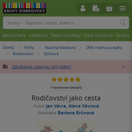
Vyhledávání
Bestsellery
Učebnice
Školní potřeby
Dark romance
Zachra
Nacházíte
Domů
Knihy
Naučná literatura
Dítě, rodina a vztahy
»
»
»
se
Rodičovství
Výchova
»
»
zde:
Zásilkovna zdarma celý týden!
Za
5.0
z
5
1 hodnocení čtenářů
hvězdiček
Rodičovství jako cesta
Autor
Jan Vávra
,
Alena Vávrová
Ilustrátor
Barbora Brůnová