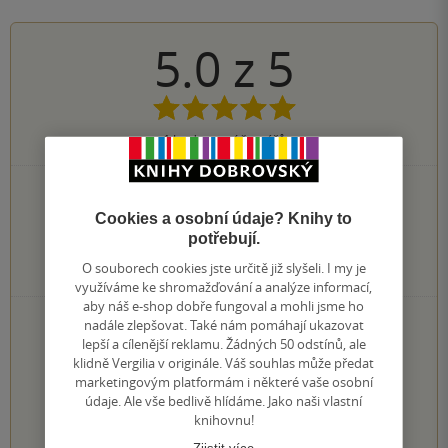
5.0
z
5
1
hodnocení čtenářů
1×
5 hvězdiček
0×
4 hvězdičky
Cookies a osobní údaje? Knihy to
0×
3 hvězdičky
potřebují.
0×
2 hvězdičky
O souborech cookies jste určitě již slyšeli. I my je
0×
1 hvezdička
využíváme ke shromažďování a analýze informací,
aby náš e-shop dobře fungoval a mohli jsme ho
PŘIDEJTE SVÉ HODNOCENÍ KNIHY
nadále zlepšovat. Také nám pomáhají ukazovat
lepší a cílenější reklamu. Žádných 50 odstínů, ale
Hodnocení našich knihkupců: 0.0 z 5
klidně Vergilia v originále. Váš souhlas může předat
marketingovým platformám i některé vaše osobní
údaje. Ale vše bedlivě hlídáme. Jako naši vlastní
1
2
3
4
5
knihovnu!