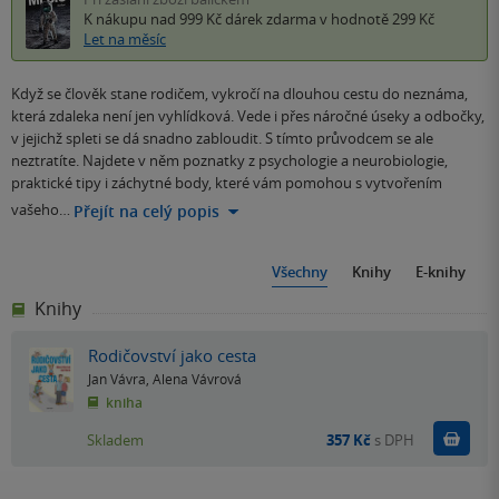
K nákupu nad 999 Kč
dárek zdarma
v hodnotě 299 Kč
Let na měsíc
Když se člověk stane rodičem, vykročí na dlouhou cestu do neznáma,
která zdaleka není jen vyhlídková. Vede i přes náročné úseky a odbočky,
v jejichž spleti se dá snadno zabloudit. S tímto průvodcem se ale
neztratíte. Najdete v něm poznatky z psychologie a neurobiologie,
praktické tipy i záchytné body, které vám pomohou s vytvořením
vašeho…
Přejít na celý popis
Všechny
Knihy
E-knihy
Knihy
Rodičovství jako cesta
Jan Vávra
,
Alena Vávrová
kniha
Do k
Skladem
357 Kč
s DPH