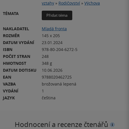
vztahy
»
Rodičovství
»
Výchova
TÉMATA
Přidat téma
NAKLADATEL
Mladá fronta
ROZMĚR
145 x 205
DATUM VYDÁNÍ
23.01.2024
ISBN
978-80-204-6272-5
POČET STRAN
248
HMOTNOST
348 g
DATUM DOTISKU
10.06.2026
EAN
9788020462725
VAZBA
brožovaná lepená
VYDÁNÍ
1
JAZYK
čeština
Hodnocení a recenze čtenářů