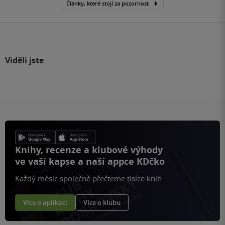
Články, které stojí za pozornost
Viděli jste
Knihy, recenze a klubové výhody
ve vaší kapse a naší appce KDčko
Každý měsíc společně přečteme tisíce knih
Více o aplikaci
Více o klubu