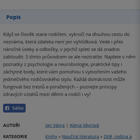
Popis
Když se člověk stane rodičem, vykročí na dlouhou cestu do
neznáma, která zdaleka není jen vyhlídková. Vede i přes
náročné úseky a odbočky, v jejichž spleti se dá snadno
zabloudit. S tímto průvodcem se ale neztratíte. Najdete v něm
poznatky z psychologie a neurobiologie, praktické tipy i
záchytné body, které vám pomohou s vytvořením vašeho
jedinečného rodičovského stylu. Každá domácnost může
fungovat bez trestů a poražených – poznejte principy
zdravých vztahů mezi dětmi a rodiči i vy!
Sdílet
AUTOŘI
Jan Vávra
|
Alena Vávrová
KATEGORIE
Knihy
»
Naučná literatura
»
Dítě, rodina a