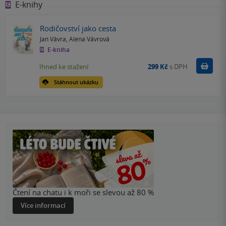
E-knihy
Rodičovství jako cesta
Jan Vávra
,
Alena Vávrová
E-kniha
Koupit
Ihned ke stažení
299 Kč
s DPH
Stáhnout ukázku
Čtení na chatu i k moři se slevou až 80 %
Více informací