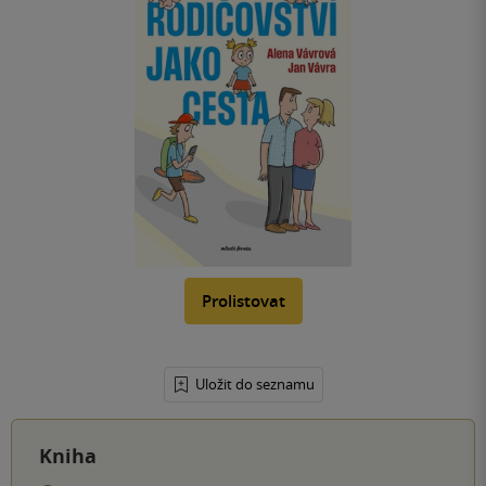
Prolistovat
Uložit do seznamu
Kniha