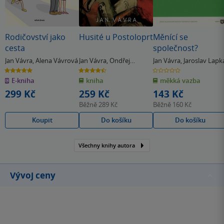
Rodičovství jako
Husité u Postoloprt
Měnící se
cesta
společnost?
Jan Vávra
,
Alena Vávrová
Jan Vávra
,
Ondřej
Jan Vávra
,
Jaroslav Lapk
Pavelek
5.0
4.5
0.0
z
z
z
E-kniha
kniha
měkká vazba
5
5
5
hvězdiček
hvězdiček
hvězdiček
299 Kč
259 Kč
143 Kč
Běžně
289 Kč
Běžně
160 Kč
Koupit
Do košíku
Do košíku
Všechny knihy autora
Vývoj ceny