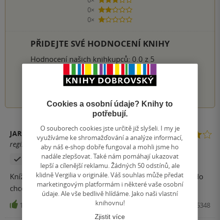
3 hvězdičky
0×
2 hvězdičky
0×
1 hvezdička
PŘIDEJTE SVÉ HODNOCENÍ KNIHY
Hodnocení našich knihkupců: 0.0 z 5
1
2
3
4
5
Cookies a osobní údaje? Knihy to
potřebují.
O souborech cookies jste určitě již slyšeli. I my je
JAROSLAVA ZIERISOVÁ
využíváme ke shromažďování a analýze informací,
registrovaný uživatel
aby náš e-shop dobře fungoval a mohli jsme ho
nadále zlepšovat. Také nám pomáhají ukazovat
Zakoupil produkt
lepší a cílenější reklamu. Žádných 50 odstínů, ale
klidně Vergilia v originále. Váš souhlas může předat
Knížku mám rozečtenou, určitě doporučuji každému, kdo
marketingovým platformám i některé vaše osobní
chce od života více
údaje. Ale vše bedlivě hlídáme. Jako naši vlastní
knihovnu!
14.5
Kniha, Beta Dobrovský, 2013, 9788073065348
Zjistit více