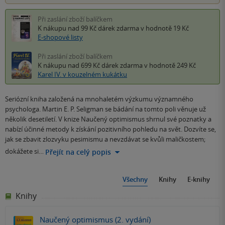
Při zaslání zboží balíčkem
K nákupu nad 99 Kč
dárek zdarma
v hodnotě 19 Kč
E-shopové listy
Při zaslání zboží balíčkem
K nákupu nad 699 Kč
dárek zdarma
v hodnotě 249 Kč
Karel IV. v kouzelném kukátku
Seriózní kniha založená na mnohaletém výzkumu významného
psychologa. Martin E. P. Seligman se bádání na tomto poli věnuje už
několik desetiletí. V knize Naučený optimismus shrnul své poznatky a
nabízí účinné metody k získání pozitivního pohledu na svět. Dozvíte se,
jak se zbavit zlozvyku pesimismu a nevzdávat se kvůli maličkostem;
dokážete si…
Přejít na celý popis
Všechny
Knihy
E-knihy
Knihy
Naučený optimismus (2. vydání)