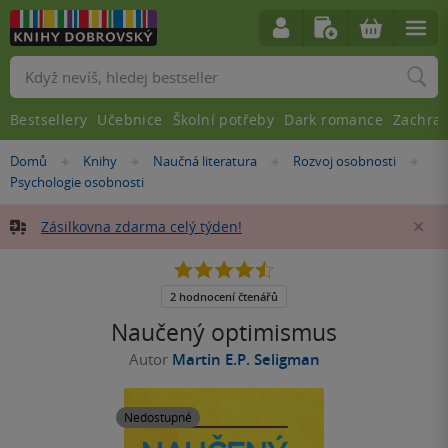
Vyhledávání
Bestsellery
Učebnice
Školní potřeby
Dark romance
Zachra
Nacházíte
Domů
Knihy
Naučná literatura
Rozvoj osobnosti
»
»
»
»
se
Psychologie osobnosti
zde:
Zásilkovna zdarma celý týden!
Za
4.5
z
5
2 hodnocení čtenářů
hvězdiček
Naučený optimismus
Autor
Martin E.P. Seligman
Nedostupné