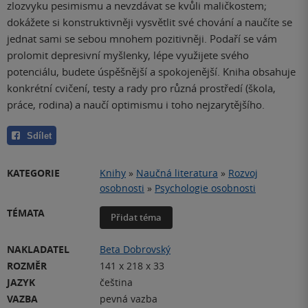
zlozvyku pesimismu a nevzdávat se kvůli maličkostem;
dokážete si konstruktivněji vysvětlit své chování a naučíte se
jednat sami se sebou mnohem pozitivněji. Podaří se vám
prolomit depresivní myšlenky, lépe využijete svého
potenciálu, budete úspěšnější a spokojenější. Kniha obsahuje
konkrétní cvičení, testy a rady pro různá prostředí (škola,
práce, rodina) a naučí optimismu i toho nejzarytějšího.
Sdílet
KATEGORIE
Knihy
»
Naučná literatura
»
Rozvoj
osobnosti
»
Psychologie osobnosti
TÉMATA
Přidat téma
NAKLADATEL
Beta Dobrovský
ROZMĚR
141 x 218 x 33
JAZYK
čeština
VAZBA
pevná vazba