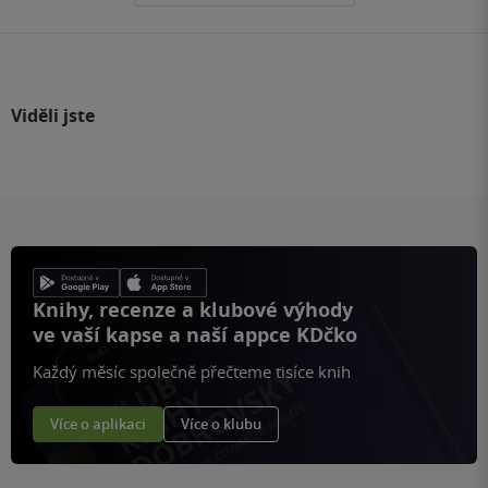
Viděli jste
Knihy, recenze a klubové výhody
ve vaší kapse a naší appce KDčko
Každý měsíc společně přečteme tisíce knih
Více o aplikaci
Více o klubu