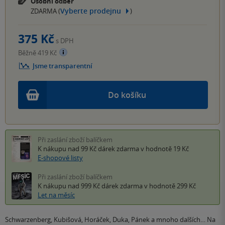
Osobní odběr
Vyberte prodejnu
ZDARMA (
)
375 Kč
s DPH
Běžně 419 Kč
Jsme transparentní
Do košíku
Při zaslání zboží balíčkem
K nákupu nad 99 Kč
dárek zdarma
v hodnotě 19 Kč
E-shopové listy
Při zaslání zboží balíčkem
K nákupu nad 999 Kč
dárek zdarma
v hodnotě 299 Kč
Let na měsíc
Schwarzenberg, Kubišová, Horáček, Duka, Pánek a mnoho dalších… Na