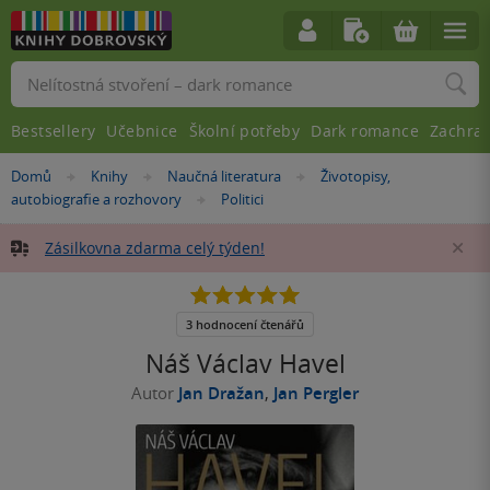
Vyhledávání
Bestsellery
Učebnice
Školní potřeby
Dark romance
Zachra
Nacházíte
Domů
Knihy
Naučná literatura
Životopisy,
»
»
»
se
autobiografie a rozhovory
Politici
»
zde:
Zásilkovna zdarma celý týden!
Za
5.0
z
5
3 hodnocení čtenářů
hvězdiček
Náš Václav Havel
Autor
Jan Dražan
,
Jan Pergler