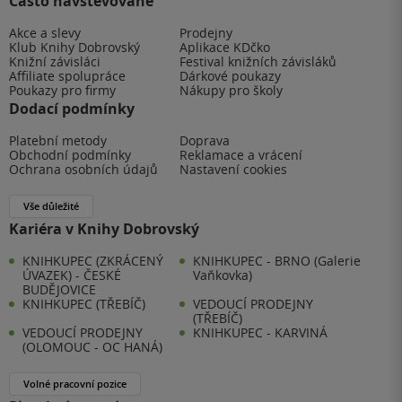
Často navštěvované
Akce a slevy
Prodejny
Klub Knihy Dobrovský
Aplikace KDčko
Knižní závisláci
Festival knižních závisláků
Affiliate spolupráce
Dárkové poukazy
Poukazy pro firmy
Nákupy pro školy
Dodací podmínky
Platební metody
Doprava
Obchodní podmínky
Reklamace a vrácení
Ochrana osobních údajů
Nastavení cookies
Vše důležité
Kariéra v Knihy Dobrovský
KNIHKUPEC (ZKRÁCENÝ
KNIHKUPEC - BRNO (Galerie
ÚVAZEK) - ČESKÉ
Vaňkovka)
BUDĚJOVICE
KNIHKUPEC (TŘEBÍČ)
VEDOUCÍ PRODEJNY
(TŘEBÍČ)
VEDOUCÍ PRODEJNY
KNIHKUPEC - KARVINÁ
(OLOMOUC - OC HANÁ)
Volné pracovní pozice