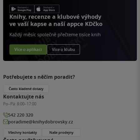
Knihy, recenze a klubové výhody
ve vaší kapse a naší appce KDčko
Každý měsíc společně přečteme tisíce knih
Více o aplikaci
Více o klubu
Potřebujete s něčím poradit?
Často kladené dotazy
Kontaktujte nás
Po–Pá:
8:00–17:00
542 220 320
poradime@knihydobrovsky.cz
Všechny kontakty
Naše prodejny