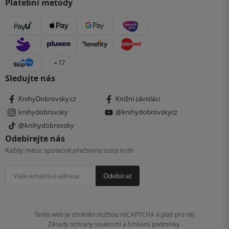
Platební metody
+ 17
Sledujte nás
KnihyDobrovsky.cz
Knižní závisláci
knihydobrovsky
@knihydobrovskycz
@knihydobrovsky
Odebírejte nás
Každý měsíc společně přečteme tisíce knih
Odebírat
Tento web je chráněn službou reCAPTCHA a platí pro něj
Zásady ochrany soukromí
a
Smluvní podmínky
.