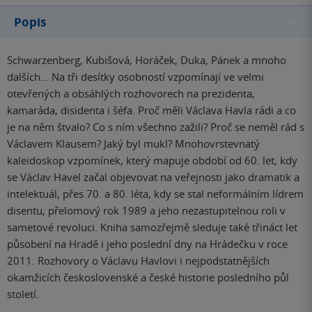
Popis
Schwarzenberg, Kubišová, Horáček, Duka, Pánek a mnoho
dalších… Na tři desítky osobností vzpomínají ve velmi
otevřených a obsáhlých rozhovorech na prezidenta,
kamaráda, disidenta i šéfa. Proč měli Václava Havla rádi a co
je na něm štvalo? Co s ním všechno zažili? Proč se neměl rád s
Václavem Klausem? Jaký byl mukl? Mnohovrstevnatý
kaleidoskop vzpomínek, který mapuje období od 60. let, kdy
se Václav Havel začal objevovat na veřejnosti jako dramatik a
intelektuál, přes 70. a 80. léta, kdy se stal neformálním lídrem
disentu, přelomový rok 1989 a jeho nezastupitelnou roli v
sametové revoluci. Kniha samozřejmě sleduje také třináct let
působení na Hradě i jeho poslední dny na Hrádečku v roce
2011. Rozhovory o Václavu Havlovi i nejpodstatnějších
okamžicích československé a české historie posledního půl
století.