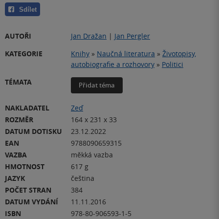
Sdílet
AUTOŘI
Jan Dražan
|
Jan Pergler
KATEGORIE
Knihy
»
Naučná literatura
»
Životopisy,
autobiografie a rozhovory
»
Politici
TÉMATA
Přidat téma
NAKLADATEL
Zeď
ROZMĚR
164 x 231 x 33
DATUM DOTISKU
23.12.2022
EAN
9788090659315
VAZBA
měkká vazba
HMOTNOST
617 g
JAZYK
čeština
POČET STRAN
384
DATUM VYDÁNÍ
11.11.2016
ISBN
978-80-906593-1-5