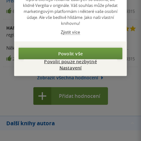
Přečíst
více
klidně Vergilia v originále. Váš souhlas může předat
marketingovým platformám i některé vaše osobní
65
Kniha, Zeď, 2016, 9788090659315
údaje. Ale vše bedlivě hlídáme. Jako naši vlastní
knihovnu!
HANA ŠVÚBOVÁ
Zjistit více
registrovaný uživatel
Několik večerů a nocí v krásné společnosti…, to je Havel.
Povolit vše
2
Kniha, Zeď, 2016, 9788090659315
Povolit pouze nezbytné
Nastavení
Zobrazit všechna hodnocení
Přidat hodnocení
Další knihy autora