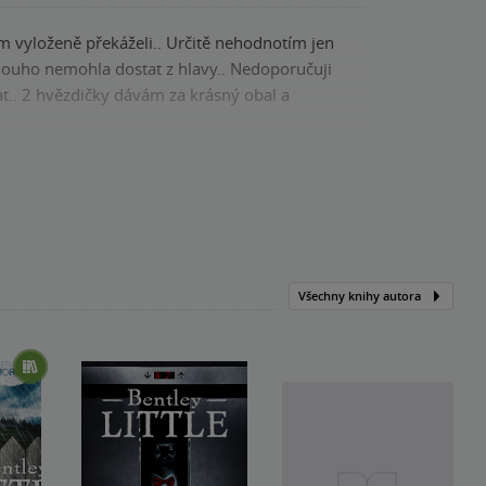
am vyloženě překáželi.. Určitě nehodnotím jen
mohla dostat z hlavy.. Nedoporučuji
t.. 2 hvězdičky dávám za krásný obal a
Kniha, Fobos, 2022, 9788027702220
Všechny knihy autora