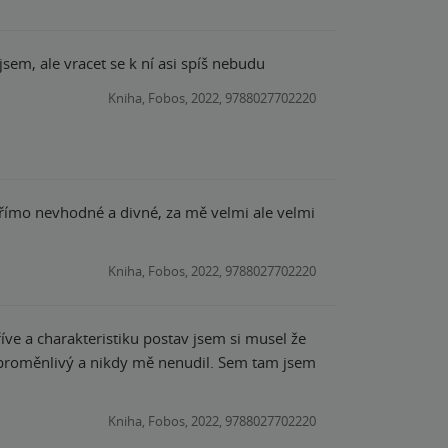
sem, ale vracet se k ní asi spíš nebudu
Kniha, Fobos, 2022, 9788027702220
y přímo nevhodné a divné, za mě velmi ale velmi
Kniha, Fobos, 2022, 9788027702220
íve a charakteristiku postav jsem si musel že
e proměnlivý a nikdy mě nenudil. Sem tam jsem
Kniha, Fobos, 2022, 9788027702220