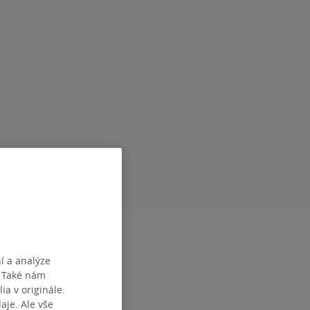
RAN
400
1
í a analýze
. Také nám
DEF0000154288
ia v originále.
je. Ale vše