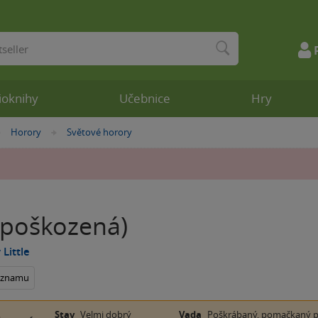
ioknihy
Učebnice
Hry
Horory
Světové horory
»
»
poškozená)
 Little
seznamu
Stav
Velmi dobrý
Vada
Poškrábaný, pomačkaný pře