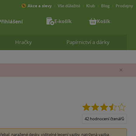
Akce a slevy
Vše důležité
Klub
Blog
Prodejny
E-košík
Košík
Přihlášení
Hračky
Papírnictví a dárky
Zav
3.5
z
5
42 hodnocení čtenářů
hvězd
bal, naražené desky, viditelné lepení vazby, natržená vazba,