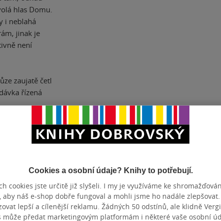
volá hlas Domu.
y i neblahá
rám, jinak je
tivně není
ůze zaujatě četl
dávka řízená
Cookies a osobní údaje? Knihy to potřebují.
ZBA
pevná vazba
POČET ST
OTNOST
574 g
VYDÁNÍ
h cookies jste určitě již slyšeli. I my je využíváme ke shromažďován
, aby náš e-shop dobře fungoval a mohli jsme ho nadále zlepšovat
ZYK
čeština
ISBN
vat lepší a cílenější reklamu. Žádných 50 odstínů, ale klidně Vergil
s může předat marketingovým platformám i některé vaše osobní úda