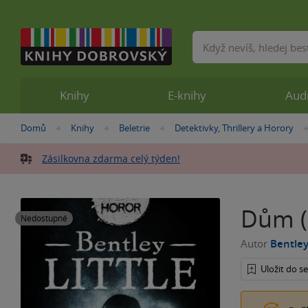
Vyhledávání
Knihy
E-knihy
Aud
Nacházíte
Domů
Knihy
Beletrie
Detektivky, Thrillery a Horory
»
»
»
se
zde:
Zásilkovna zdarma celý týden!
Dům (
Nedostupné
Autor
Bentley
Uložit do 