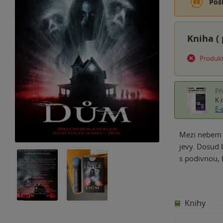
Poš
Kniha (
Produkt
Př
K 
E-
Mezi nebem a
jevy. Dosud 
s podivnou, 
Knihy