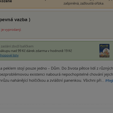
kozené
zašpiněná, zažloutlá ořízka.
pevná vazba
)
 je vyprodaný.
i zaslání zboží balíčkem
nákupu nad 99 Kč
dárek zdarma
v hodnotě 19 Kč
shopové listy
 peklem stojí pouze jedno – Dům. Do života pětice lidí z různýc
bezproblémovou existenci nabourá nepochopitelné chování jejich b
hrůzu nahánějící holčičkou a zvláštní panenkou. Všichni při…
Přej