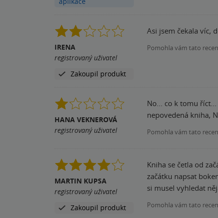
aplikace
Asi jsem čekala víc, 
IRENA
Pomohla vám tato rece
registrovaný uživatel
Zakoupil produkt
No... co k tomu říct.
nepovedená kniha, 
HANA VEKNEROVÁ
registrovaný uživatel
Pomohla vám tato rece
Kniha se četla od zač
začátku napsat bokem
MARTIN KUPSA
si musel vyhledat něja
registrovaný uživatel
Pomohla vám tato rece
Zakoupil produkt