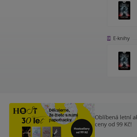
E-knihy
Oblíbená letní a
ceny od 99 Kč!