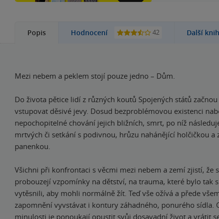
42
Popis
Hodnocení
Další kni
Mezi nebem a peklem stojí pouze jedno – Dům.
Do života pětice lidí z různých koutů Spojených států začno
vstupovat děsivé jevy. Dosud bezproblémovou existenci na
nepochopitelné chování jejich bližních, smrt, po níž následuj
mrtvých či setkání s podivnou, hrůzu nahánějící holčičkou a 
panenkou.
Všichni při konfrontaci s věcmi mezi nebem a zemí zjistí, že s
probouzejí vzpomínky na dětství, na trauma, které bylo tak si
vytěsnili, aby mohli normálně žít. Teď vše ožívá a přede všem
zapomnění vyvstávat i kontury záhadného, ponurého sídla.
minulosti je ponoukají opustit svůj dosavadní život a vrátit 