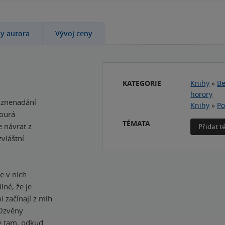
hy autora
Vývoj ceny
KATEGORIE
Knihy
»
Be
horory
u znenadání
Knihy
»
Po
bourá
TÉMATA
e návrat z
Přidat 
zvláštní
e v nich
lné, že je
i začínají z mlh
 Ozvěny
se tam, odkud