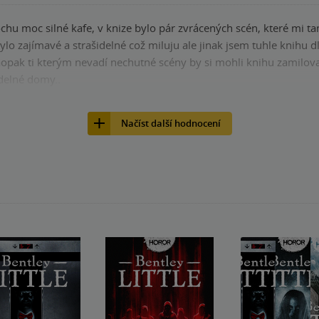
chu moc silné kafe, v knize bylo pár zvrácených scén, které mi t
o zajímavé a strašidelné což miluju ale jinak jsem tuhle knihu dlouho ne
pak ti kterým nevadí nechutné scény by si mohli knihu zamilova
idelné domy..
nze?
Ano
5
Načíst další hodnocení