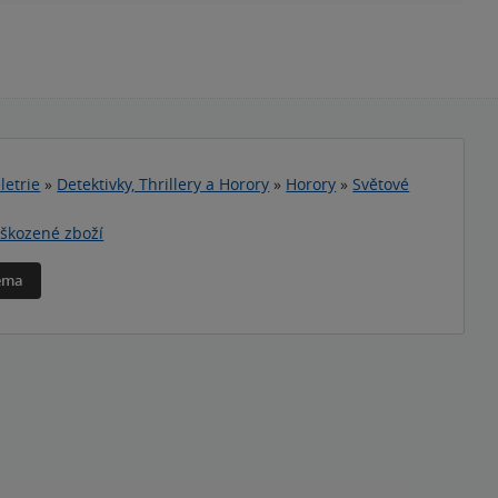
letrie
»
Detektivky, Thrillery a Horory
»
Horory
»
Světové
škozené zboží
téma