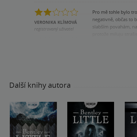
Pro mě tohle bylo tro
negativně, občas to byl
VERONIKA KLÍMOVÁ
slabším povahám, nao
registrovaný uživatel
protože miluju straš
Zakoupil produkt
Pomohla vám tato rece
Další knihy autora