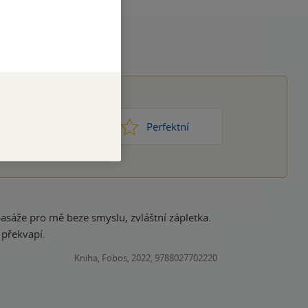
1
2
3
4
5
ic moc
Perfektní
asáže pro mě beze smyslu, zvláštní zápletka.
 překvapí.
Kniha, Fobos, 2022, 9788027702220