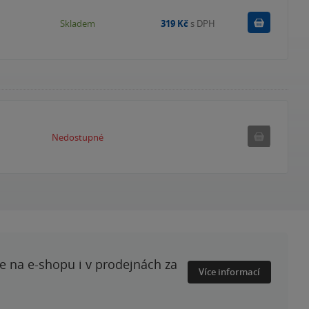
Do košík
Skladem
319 Kč
s DPH
Nedostupné
Nedostupné
te na e-shopu i v prodejnách za
Více informací