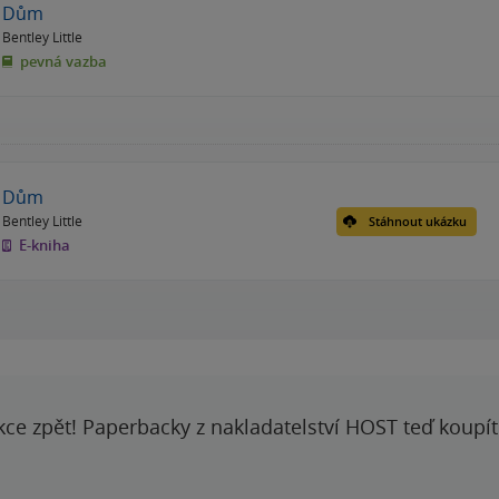
Dům
Bentley Little
pevná vazba
Dům
Bentley Little
Stáhnout ukázku
E-kniha
kce zpět! Paperbacky z nakladatelství HOST teď koupí