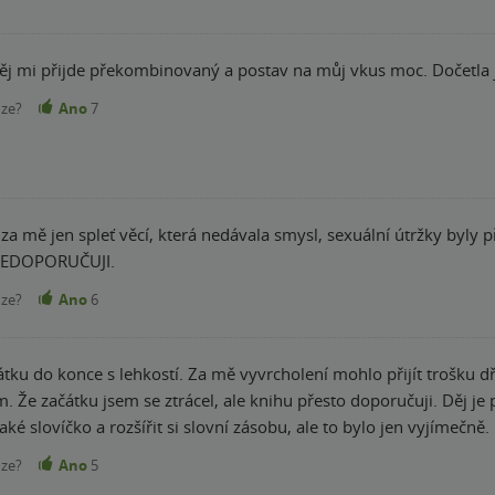
děj mi přijde překombinovaný a postav na můj vkus moc. Dočetla j
nze?
Ano
7
.. za mě jen spleť věcí, která nedávala smysl, sexuální útržky byl
NEDOPORUČUJI.
nze?
Ano
6
átku do konce s lehkostí. Za mě vyvrcholení mohlo přijít trošku dř
. Že začátku jsem se ztrácel, ale knihu přesto doporučuji. Děj j
ké slovíčko a rozšířit si slovní zásobu, ale to bylo jen vyjímečně.
nze?
Ano
5