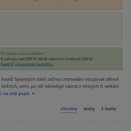
Při zaslání zboží balíčkem
K nákupu nad 699 Kč
dárek zdarma
v hodnotě 249 Kč
Karel IV. v kouzelném kukátku
h koutů Spojených států začnou znenadání vstupovat děsivé
ližních, smrt, po níž následuje návrat z mrtvých či setkání
ít na celý popis
Všechny
Knihy
E-knihy