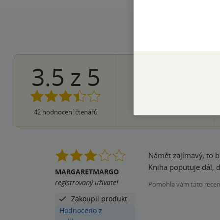
3.5
z
5
12×
5 hvězdiče
9×
4 hvězdičky
10×
3 hvězdičky
8×
2 hvězdičky
3×
42
hodnocení čtenářů
1 hvezdička
Námět zajímavý, to b
Kniha poputuje dál, d
MARGARETMARGO
registrovaný uživatel
Pomohla vám tato rece
Zakoupil produkt
Hodnoceno z