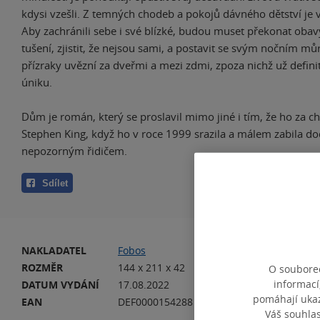
kdysi vzešli. Z temných chodeb a pokojů dávného dětství je 
Aby zachránili sebe i své blízké, budou muset překonat obav
tušení, zjistit, že nejsou sami, a postavit se svým nočním mů
přízraky uvězní za dveřmi a mezi zdmi, zpoza nichž už defini
úniku.
Dům je román, který se proslavil mimo jiné i tím, že ho za ch
Stephen King, když ho v roce 1999 srazila a málem zabila do
nepozorným řidičem.
Sdílet
NAKLADATEL
Fobos
VA
ROZMĚR
144 x 211 x 42
HM
O souborec
informací
DATUM VYDÁNÍ
17.08.2022
JA
pomáhají ukazo
EAN
DEF0000154288
Váš souhla