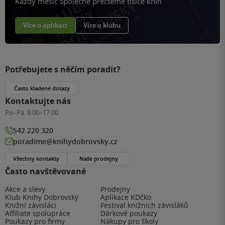
Každý měsíc společně přečteme tisíce knih
Více o aplikaci
Více o klubu
Potřebujete s něčím poradit?
Často kladené dotazy
Kontaktujte nás
Po–Pá:
8:00–17:00
542 220 320
poradime@knihydobrovsky.cz
Všechny kontakty
Naše prodejny
Často navštěvované
Akce a slevy
Prodejny
Klub Knihy Dobrovský
Aplikace KDčko
Knižní závisláci
Festival knižních závisláků
Affiliate spolupráce
Dárkové poukazy
Poukazy pro firmy
Nákupy pro školy