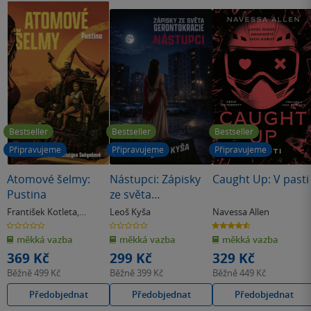
Bestseller
Bestseller
Bestseller
Připravujeme
Připravujeme
Připravujeme
Atomové šelmy:
Nástupci: Zápisky
Caught Up: V pasti
Pustina
ze světa
Gerontokracie
František Kotleta
,
Leoš Kyša
Navessa Allen
Kristýna Sněgoňová
0.0
0.0
4.6
z
z
z
měkká vazba
měkká vazba
měkká vazba
5
5
5
hvězdiček
hvězdiček
hvězdiček
369 Kč
299 Kč
329 Kč
Běžně
499 Kč
Běžně
399 Kč
Běžně
449 Kč
Předobjednat
Předobjednat
Předobjednat