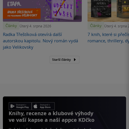
Články
Články
Úterý 4. srpna 2026
Úterý 4. srpna
Radka Třeštíková otevírá další
7 knih, které si přečí
autorskou kapitolu. Nový román vydá
romance, thrillery, d
jako Velikovsky
Starší články
Knihy, recenze a klubové výhody
ve vaší kapse a naší appce KDčko