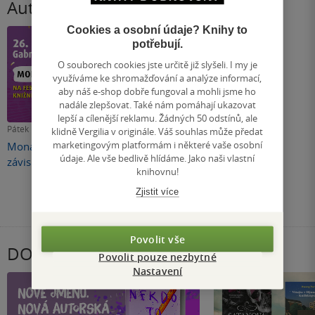
Autogramiády
Cookies a osobní údaje? Knihy to
potřebují.
O souborech cookies jste určitě již slyšeli. I my je
využíváme ke shromažďování a analýze informací,
aby náš e-shop dobře fungoval a mohli jsme ho
nadále zlepšovat. Také nám pomáhají ukazovat
lepší a cílenější reklamu. Žádných 50 odstínů, ale
Pátek 17. července 2026
klidně Vergilia v originále. Váš souhlas může předat
marketingovým platformám i některé vaše osobní
Mona Kasten na Festivalu Knižních
údaje. Ale vše bedlivě hlídáme. Jako naši vlastní
závisláků v Praze
knihovnu!
Zjistit více
Další autogramiády
Povolit vše
DOBRÝ BLOG
Povolit pouze nezbytné
Nastavení